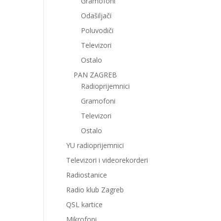
Gramofoni
Odašiljači
Poluvodiči
Televizori
Ostalo
PAN ZAGREB
Radioprijemnici
Gramofoni
Televizori
Ostalo
YU radioprijemnici
Televizori i videorekorderi
Radiostanice
Radio klub Zagreb
QSL kartice
Mikrofoni