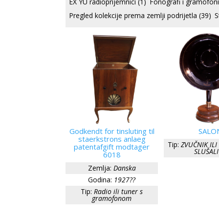
EX YU radioprijemnici
(1)
Fonografi i gramofon
Pregled kolekcije prema zemlji podrijetla
(39)
S
Godkendt for tinsluting til
SALO
staerkstrons anlaeg
Tip:
ZVUČNIK IL
patentafgift modtager
SLUŠALI
6018
Zemlja:
Danska
Godina:
1927??
Tip:
Radio ili tuner s
gramofonom