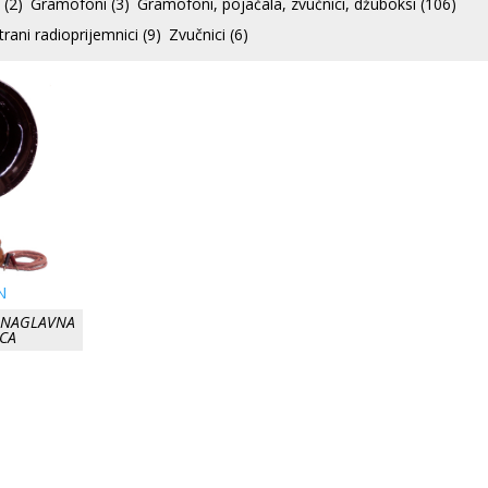
i
(2)
Gramofoni
(3)
Gramofoni, pojačala, zvučnici, džuboksi
(106)
trani radioprijemnici
(9)
Zvučnici
(6)
N
I NAGLAVNA
CA