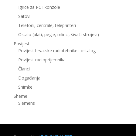
Igrice za PC i konzole
Satovi
Telefoni, centrale, teleprinteri
Ostalo (alati, pegle, mlinci, šivači strojevi)
Povijest
Povijest hrvatske radiotehnike i ostalog
Povijest radioprijemnika
Članci
Događanja
Snimke
Sheme
Siemens