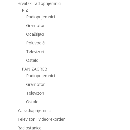
Hrvatski radioprijemnici
RIZ
Radioprijemnici
Gramofoni
Odašiljači
Poluvodiči
Televizori
Ostalo
PAN ZAGREB
Radioprijemnici
Gramofoni
Televizori
Ostalo
YU radioprijemnici
Televizori i videorekorderi
Radiostanice