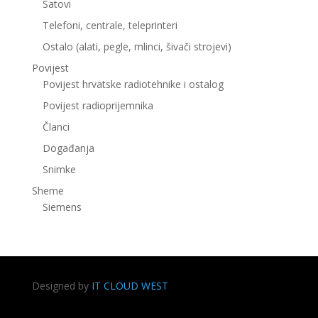
Satovi
Telefoni, centrale, teleprinteri
Ostalo (alati, pegle, mlinci, šivači strojevi)
Povijest
Povijest hrvatske radiotehnike i ostalog
Povijest radioprijemnika
Članci
Događanja
Snimke
Sheme
Siemens
Designed by
IT CLOUD WEST