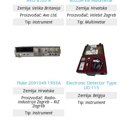
AVO 8520 A
8022A-VB Multimetar
Zemlja:
Velika Britanija
Zemlja:
Hrvatska
Proizvođač:
Avo Ltd.
Proizvođač:
Velebit Zagreb
Tip:
Instrument
Tip:
Multimetar
Fluke 2091049 1953A
Electronic Detector Type
UD 115
Zemlja:
Hrvatska
Zemlja:
Belgija
Proizvođač:
Radio-
industrija Zagreb – RIZ
Tip:
Instrument
Zagreb
Tip:
Instrument