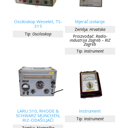
Osciloskop Weselet, TS-
Mjerač izolacije
315
Zemlja:
Hrvatska
Tip:
Osciloskop
Proizvođač:
Radio-
industrija Zagreb – RIZ
Zagreb
Tip:
Instrument
LARU 510, RHODE &
Instrument
SCHWARZ MUNCHEN,
Tip:
Instrument
RIZ-ODAŠILJAĆI
Zemlja:
Njemačka