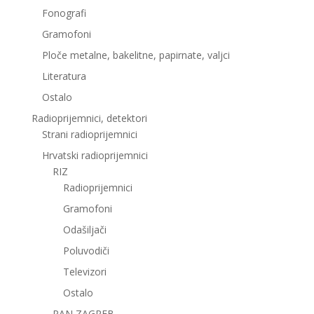
Fonografi
Gramofoni
Ploče metalne, bakelitne, papirnate, valjci
Literatura
Ostalo
Radioprijemnici, detektori
Strani radioprijemnici
Hrvatski radioprijemnici
RIZ
Radioprijemnici
Gramofoni
Odašiljači
Poluvodiči
Televizori
Ostalo
PAN ZAGREB