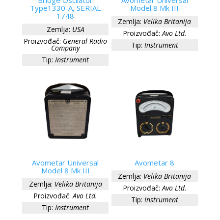
Bridge Oscilator
Avometar Universal
Type1330-A, SERIAL
Model 8 Mk III
1748
Zemlja:
Velika Britanija
Zemlja:
USA
Proizvođač:
Avo Ltd.
Proizvođač:
General Radio
Tip:
Instrument
Company
Tip:
Instrument
Avometar Universal
Avometar 8
Model 8 Mk III
Zemlja:
Velika Britanija
Zemlja:
Velika Britanija
Proizvođač:
Avo Ltd.
Proizvođač:
Avo Ltd.
Tip:
Instrument
Tip:
Instrument