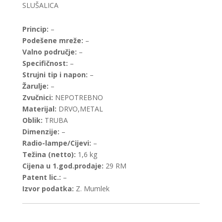
SLUŠALICA
Princip:
–
Podešene mreže:
–
Valno područje:
–
Specifičnost:
–
Strujni tip i napon:
–
Žarulje:
–
Zvučnici:
NEPOTREBNO
Materijal:
DRVO,METAL
Oblik:
TRUBA
Dimenzije:
–
Radio-lampe/Cijevi:
–
Težina (netto):
1,6 kg
Cijena u 1.god.prodaje:
29 RM
Patent lic.:
–
Izvor podatka:
Z. Mumlek