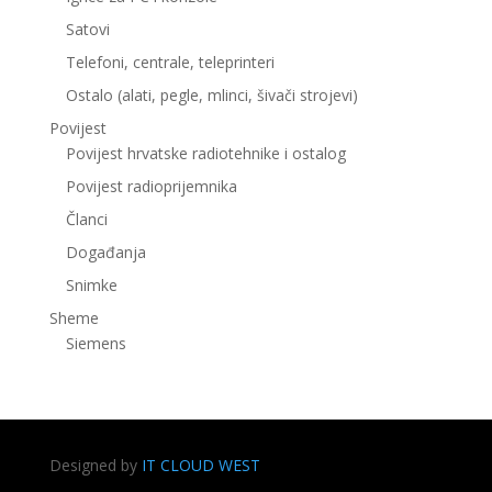
Satovi
Telefoni, centrale, teleprinteri
Ostalo (alati, pegle, mlinci, šivači strojevi)
Povijest
Povijest hrvatske radiotehnike i ostalog
Povijest radioprijemnika
Članci
Događanja
Snimke
Sheme
Siemens
Designed by
IT CLOUD WEST