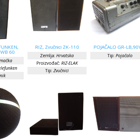
EFUNKEN,
RIZ, Zvučnici ZK-110
POJAČALO GR-LB,90
 WB 60
Zemlja:
Hrvatska
Tip:
Pojačalo
mačka
Proizvođač:
RIZ-ELAK
elefunken
Tip:
Zvučnici
nik