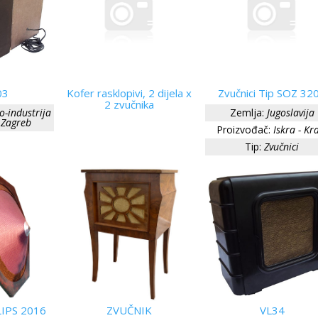
03
Kofer rasklopivi, 2 dijela x
Zvučnici Tip SOZ 32
2 zvučnika
o-industrija
Zemlja:
Jugoslavija
; Zagreb
Proizvođač:
Iskra - Kr
Tip:
Zvučnici
IPS 2016
ZVUČNIK
VL34