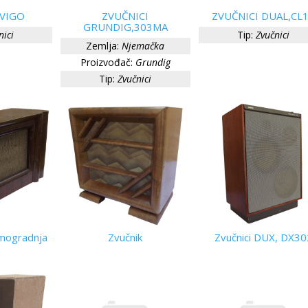
 VIGO
ZVUČNICI
ZVUČNICI DUAL,CL
GRUNDIG,303MA
nici
Tip:
Zvučnici
Zemlja:
Njemačka
Proizvođač:
Grundig
Tip:
Zvučnici
mogradnja
Zvučnik
Zvučnici DUX, DX30