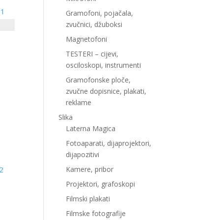
11
Gramofoni, pojačala,
zvučnici, džuboksi
Magnetofoni
TESTERI – cijevi,
osciloskopi, instrumenti
Gramofonske ploče,
zvučne dopisnice, plakati,
reklame
Slika
Laterna Magica
Fotoaparati, dijaprojektori,
dijapozitivi
Kamere, pribor
2
Projektori, grafoskopi
Filmski plakati
Filmske fotografije