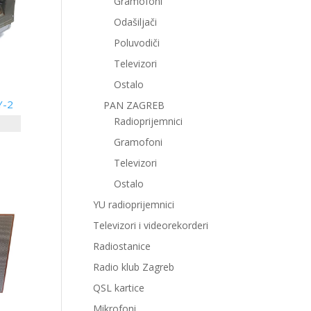
Gramofoni
Odašiljači
Poluvodiči
Televizori
Ostalo
Y-2
PAN ZAGREB
Radioprijemnici
Gramofoni
Televizori
Ostalo
YU radioprijemnici
Televizori i videorekorderi
Radiostanice
Radio klub Zagreb
QSL kartice
Mikrofoni