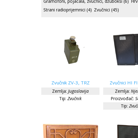
Gramofoni, pojačala, zvučnici, džuboksi
(6)
Hrv
Strani radioprijemnici
(4)
Zvučnici
(45)
Zvučnik ZV-3, TRZ
Zvučnici HI F
Zemlja:
Jugoslavija
Zemlja:
Nje
Tip:
Zvučnik
Proizvođač:
S
Tip:
Zvuč