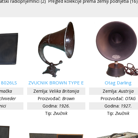
atski radioprijemnici
(2)
Pregled kolekcije prema zemlji podrijetla
(16)
I 8026LS
ZVUCNIK BROWN TYPE E
Otag Darling
mačka
Zemlja:
Velika Britanija
Zemlja:
Austrija
chnieder
Proizvođač:
Brown
Proizvođač:
OTAG
nici
Godina:
1926.
Godina:
1927.
Tip:
Zvučnik
Tip:
Zvučnik