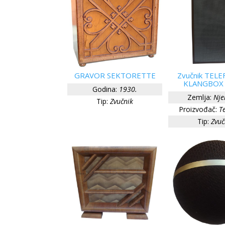
GRAVOR SEKTORETTE
Zvučnik TEL
KLANGBOX
Godina:
1930.
Zemlja:
Nje
Tip:
Zvučnik
Proizvođač:
T
Tip:
Zvuč