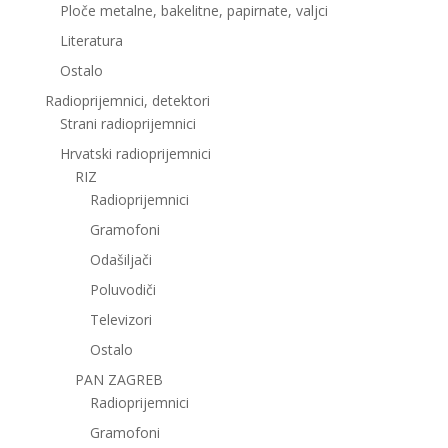
Ploče metalne, bakelitne, papirnate, valjci
Literatura
Ostalo
Radioprijemnici, detektori
Strani radioprijemnici
Hrvatski radioprijemnici
RIZ
Radioprijemnici
Gramofoni
Odašiljači
Poluvodiči
Televizori
Ostalo
PAN ZAGREB
Radioprijemnici
Gramofoni