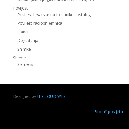
Povijest
Povijest hrvatske radiotehnike i ostalog
Povijest radioprijemnika
Članci
Događanja
Snimke
Sheme
Siemens
Designed by
IT CLOUD WEST
Brojač posijeta
''