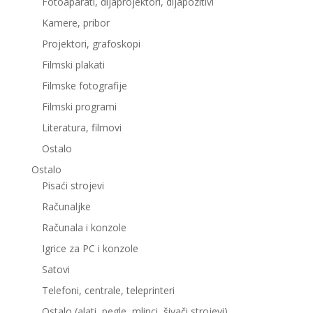
Fotoaparati, dijaprojektori, dijapozitivi
Kamere, pribor
Projektori, grafoskopi
Filmski plakati
Filmske fotografije
Filmski programi
Literatura, filmovi
Ostalo
Ostalo
Pisaći strojevi
Računaljke
Računala i konzole
Igrice za PC i konzole
Satovi
Telefoni, centrale, teleprinteri
Ostalo (alati, pegle, mlinci, šivači strojevi)