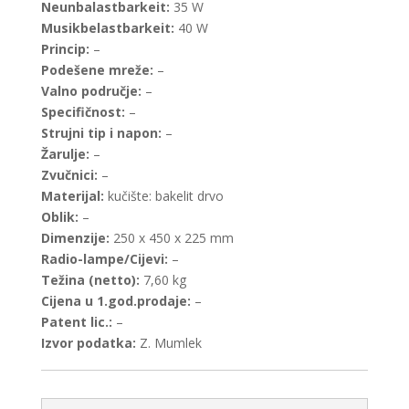
Neunbalastbarkeit:
35 W
Musikbelastbarkeit:
40 W
Princip:
–
Podešene mreže:
–
Valno područje:
–
Specifičnost:
–
Strujni tip i napon:
–
Žarulje:
–
Zvučnici:
–
Materijal:
kučište: bakelit drvo
Oblik:
–
Dimenzije:
250 x 450 x 225 mm
Radio-lampe/Cijevi:
–
Težina (netto):
7,60 kg
Cijena u 1.god.prodaje:
–
Patent lic.:
–
Izvor podatka:
Z. Mumlek