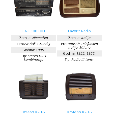
CNF 300 HiFi
Favorit Radio
Zemlja:
Njemačka
Zemlja:
Italija
Proizvođač:
Grundig
Proizvođač:
Telefunken
Italija, Milano
Godina:
1995.
Godina:
1955.-1956.
Tip:
Stereo Hi-Fi
kombinacija
Tip:
Radio ili tuner
BX462 Radio
BC4650 Radio