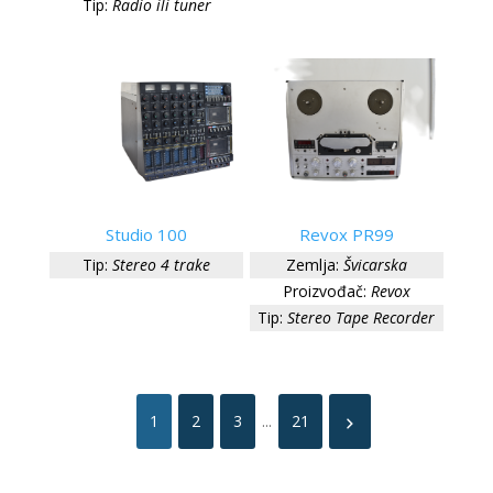
Tip:
Radio ili tuner
Studio 100
Revox PR99
Tip:
Stereo 4 trake
Zemlja:
Švicarska
Proizvođač:
Revox
Tip:
Stereo Tape Recorder
1
2
3
...
21