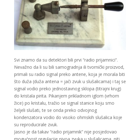
Svi znamo da su detektori bili prvi “radio prijamnici”.
Nevažno da li su bili samogradnja ili tvornički proizvod,
primali su radio signal preko antene, koja je morala biti
što duža (duža antena = jači zvuk u slušalicama) i taj se
signal vodio preko jednostavnog sklopa (titrajni krug)
do kristala pirita. Pikanjem prikladnom iglom (vrhom
žice) po kristalu, tražio se signal stanice koju smo
željeli slušati, te se onda preko odvojnog
kondenzatora vodio do visoko ohmskih slušalica koje
su reproducirale zvuk.
Jasno je da takav “radio prijamnik” nije posjedovao
mogućnost regulacije nivoa zvuka u slušalicama, niti