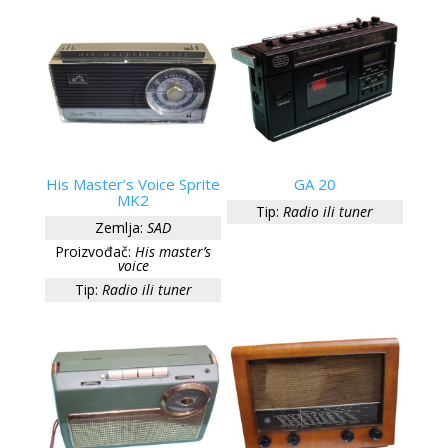
His Master’s Voice Sprite
GA 20
MK2
Tip:
Radio ili tuner
Zemlja:
SAD
Proizvođač:
His master’s
voice
Tip:
Radio ili tuner