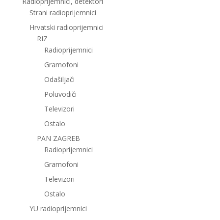
Radioprijemnici, detektori
Strani radioprijemnici
Hrvatski radioprijemnici
RIZ
Radioprijemnici
Gramofoni
Odašiljači
Poluvodiči
Televizori
Ostalo
PAN ZAGREB
Radioprijemnici
Gramofoni
Televizori
Ostalo
YU radioprijemnici