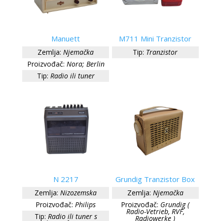
Manuett
M711 Mini Tranzistor
Zemlja:
Njemačka
Tip:
Tranzistor
Proizvođač:
Nora; Berlin
Tip:
Radio ili tuner
N 2217
Grundig Tranzistor Box
Zemlja:
Nizozemska
Zemlja:
Njemačka
Proizvođač:
Philips
Proizvođač:
Grundig (
Radio-Vetrieb, RVF,
Tip:
Radio ili tuner s
Radiowerke )