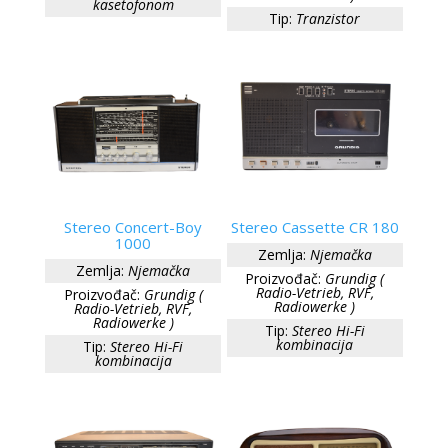
kasetofonom
Tip:
Tranzistor
Stereo Concert-Boy
Stereo Cassette CR 180
1000
Zemlja:
Njemačka
Zemlja:
Njemačka
Proizvođač:
Grundig (
Radio-Vetrieb, RVF,
Proizvođač:
Grundig (
Radiowerke )
Radio-Vetrieb, RVF,
Radiowerke )
Tip:
Stereo Hi-Fi
kombinacija
Tip:
Stereo Hi-Fi
kombinacija