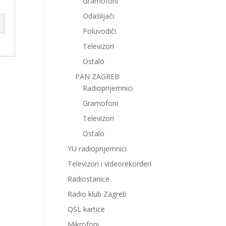
Gramofoni
Odašiljači
Poluvodiči
Televizori
Ostalo
PAN ZAGREB
Radioprijemnici
Gramofoni
Televizori
Ostalo
YU radioprijemnici
Televizori i videorekorderi
Radiostanice
Radio klub Zagreb
QSL kartice
Mikrofoni