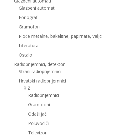
Glazbeni automati
Glazbeni automati
Fonografi
Gramofoni
Ploče metalne, bakelitne, papirnate, valjci
Literatura
Ostalo
Radioprijemnici, detektori
Strani radioprijemnici
Hrvatski radioprijemnici
RIZ
Radioprijemnici
Gramofoni
Odašiljači
Poluvodiči
Televizori