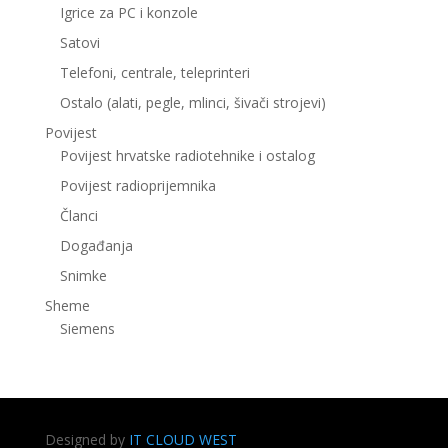
Igrice za PC i konzole
Satovi
Telefoni, centrale, teleprinteri
Ostalo (alati, pegle, mlinci, šivači strojevi)
Povijest
Povijest hrvatske radiotehnike i ostalog
Povijest radioprijemnika
Članci
Događanja
Snimke
Sheme
Siemens
Designed by
IT CLOUD WEST