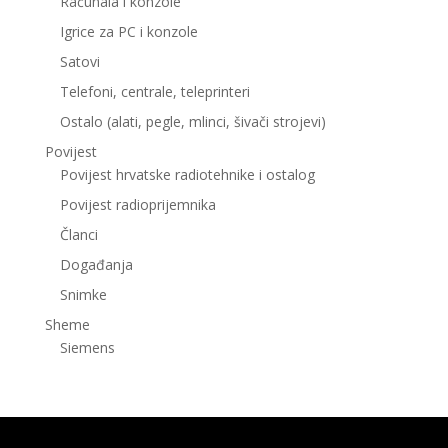
Računala i konzole
Igrice za PC i konzole
Satovi
Telefoni, centrale, teleprinteri
Ostalo (alati, pegle, mlinci, šivači strojevi)
Povijest
Povijest hrvatske radiotehnike i ostalog
Povijest radioprijemnika
Članci
Događanja
Snimke
Sheme
Siemens