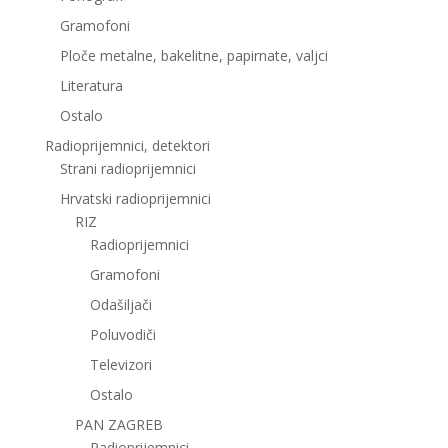
Gramofoni
Ploče metalne, bakelitne, papirnate, valjci
Literatura
Ostalo
Radioprijemnici, detektori
Strani radioprijemnici
Hrvatski radioprijemnici
RIZ
Radioprijemnici
Gramofoni
Odašiljači
Poluvodiči
Televizori
Ostalo
PAN ZAGREB
Radioprijemnici