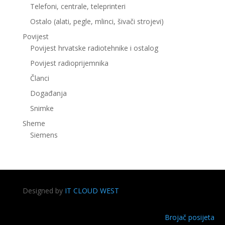
Telefoni, centrale, teleprinteri
Ostalo (alati, pegle, mlinci, šivači strojevi)
Povijest
Povijest hrvatske radiotehnike i ostalog
Povijest radioprijemnika
Članci
Događanja
Snimke
Sheme
Siemens
Designed by
IT CLOUD WEST
Brojač posijeta