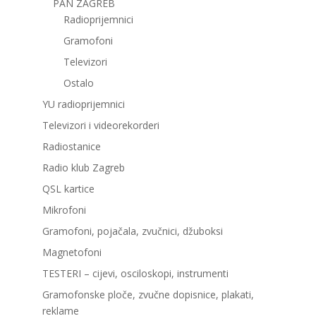
PAN ZAGREB
Radioprijemnici
Gramofoni
Televizori
Ostalo
YU radioprijemnici
Televizori i videorekorderi
Radiostanice
Radio klub Zagreb
QSL kartice
Mikrofoni
Gramofoni, pojačala, zvučnici, džuboksi
Magnetofoni
TESTERI – cijevi, osciloskopi, instrumenti
Gramofonske ploče, zvučne dopisnice, plakati,
reklame