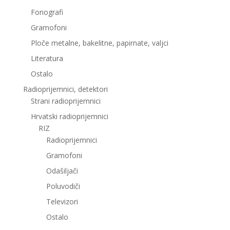
Fonografi
Gramofoni
Ploče metalne, bakelitne, papirnate, valjci
Literatura
Ostalo
Radioprijemnici, detektori
Strani radioprijemnici
Hrvatski radioprijemnici
RIZ
Radioprijemnici
Gramofoni
Odašiljači
Poluvodiči
Televizori
Ostalo