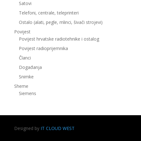
Satovi
Telefoni, centrale, teleprinteri
Ostalo (alati, pegle, mlinci, šivači strojevi)
Povijest
Povijest hrvatske radiotehnike i ostalog
Povijest radioprijemnika
Članci
Događanja
Snimke
Sheme
Siemens
Designed by
IT CLOUD WEST