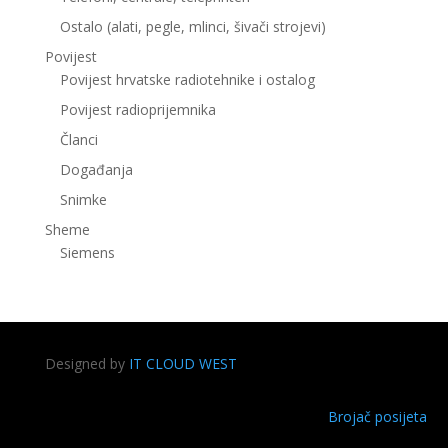
Ostalo (alati, pegle, mlinci, šivači strojevi)
Povijest
Povijest hrvatske radiotehnike i ostalog
Povijest radioprijemnika
Članci
Događanja
Snimke
Sheme
Siemens
Designed by
IT CLOUD WEST
Brojač posijeta