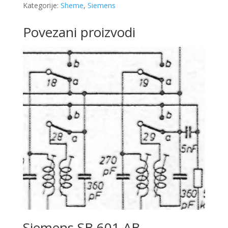
Spezialsuper
Kategorije:
Sheme
,
Siemens
51
količina
Povezani proizvodi
Siemens SB 601 AB