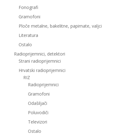
Fonografi
Gramofoni
Ploče metalne, bakelitne, papirnate, valjci
Literatura
Ostalo
Radioprijemnici, detektori
Strani radioprijemnici
Hrvatski radioprijemnici
RIZ
Radioprijemnici
Gramofoni
Odašiljači
Poluvodiči
Televizori
Ostalo