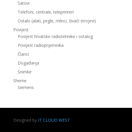
Satovi
Telefoni, centrale, teleprinteri
Ostalo (alati, pegle, mlinci, šivači strojevi)
Povijest
Povijest hrvatske radiotehnike i ostalog
Povijest radioprijemnika
Članci
Događanja
Snimke
Sheme
Siemens
Designed by
IT CLOUD WEST