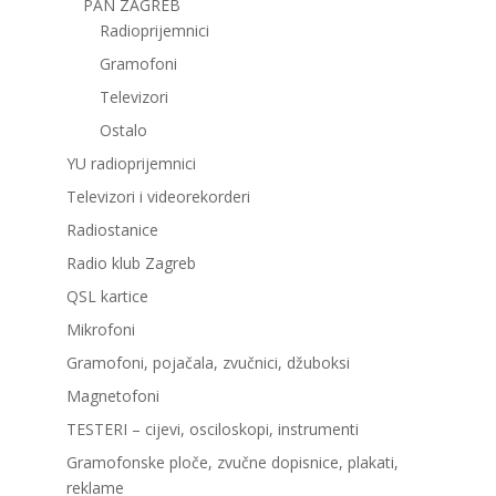
PAN ZAGREB
Radioprijemnici
Gramofoni
Televizori
Ostalo
YU radioprijemnici
Televizori i videorekorderi
Radiostanice
Radio klub Zagreb
QSL kartice
Mikrofoni
Gramofoni, pojačala, zvučnici, džuboksi
Magnetofoni
TESTERI – cijevi, osciloskopi, instrumenti
Gramofonske ploče, zvučne dopisnice, plakati,
reklame