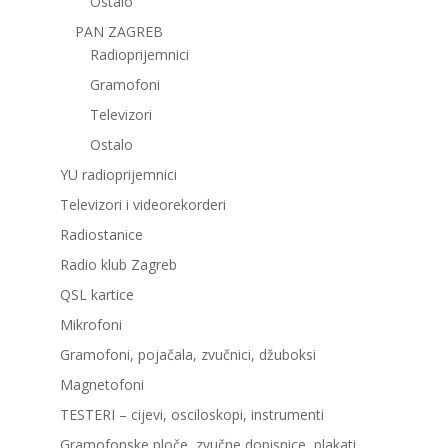
Ostalo
PAN ZAGREB
Radioprijemnici
Gramofoni
Televizori
Ostalo
YU radioprijemnici
Televizori i videorekorderi
Radiostanice
Radio klub Zagreb
QSL kartice
Mikrofoni
Gramofoni, pojačala, zvučnici, džuboksi
Magnetofoni
TESTERI – cijevi, osciloskopi, instrumenti
Gramofonske ploče, zvučne dopisnice, plakati,