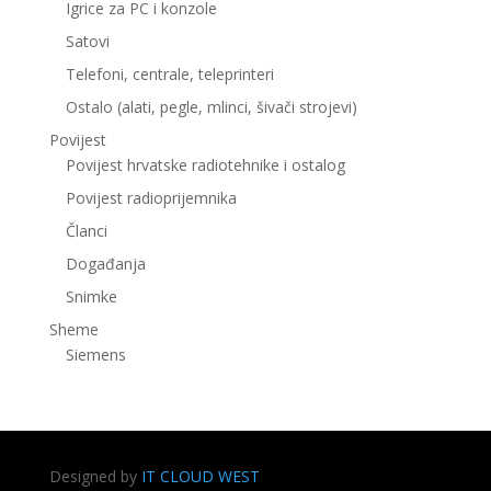
Igrice za PC i konzole
Satovi
Telefoni, centrale, teleprinteri
Ostalo (alati, pegle, mlinci, šivači strojevi)
Povijest
Povijest hrvatske radiotehnike i ostalog
Povijest radioprijemnika
Članci
Događanja
Snimke
Sheme
Siemens
Designed by
IT CLOUD WEST