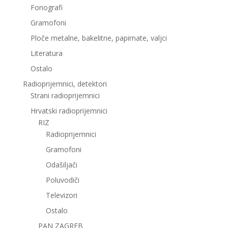
Fonografi
Gramofoni
Ploče metalne, bakelitne, papirnate, valjci
Literatura
Ostalo
Radioprijemnici, detektori
Strani radioprijemnici
Hrvatski radioprijemnici
RIZ
Radioprijemnici
Gramofoni
Odašiljači
Poluvodiči
Televizori
Ostalo
PAN ZAGREB