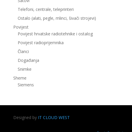
Satovi
Telefoni, centrale, teleprinteri
Ostalo (alati, pegle, mlinci, šivači strojevi)
Povijest
Povijest hrvatske radiotehnike i ostalog
Povijest radioprijemnika
Članci
Događanja
Snimke
Sheme
Siemens
Designed by
IT CLOUD WEST