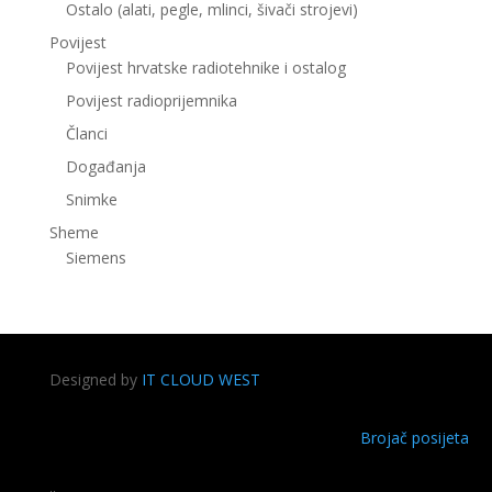
Ostalo (alati, pegle, mlinci, šivači strojevi)
Povijest
Povijest hrvatske radiotehnike i ostalog
Povijest radioprijemnika
Članci
Događanja
Snimke
Sheme
Siemens
Designed by
IT CLOUD WEST
Brojač posijeta