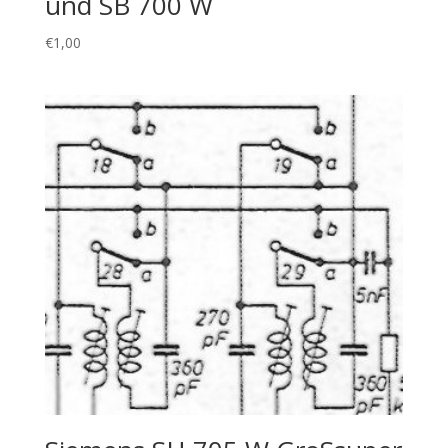
und SB 700 W
€
1,00