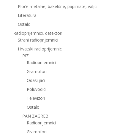
Ploče metalne, bakelitne, papirnate, valjci
Literatura
Ostalo
Radioprijemnici, detektori
Strani radioprijemnici
Hrvatski radioprijemnici
RIZ
Radioprijemnici
Gramofoni
Odašiljači
Poluvodiči
Televizori
Ostalo
PAN ZAGREB
Radioprijemnici
Gramofoni