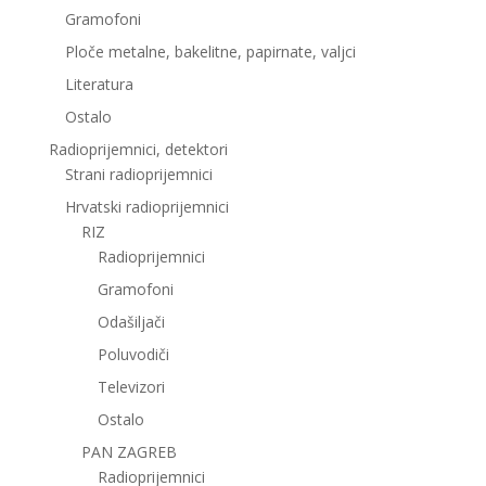
Gramofoni
Ploče metalne, bakelitne, papirnate, valjci
Literatura
Ostalo
Radioprijemnici, detektori
Strani radioprijemnici
Hrvatski radioprijemnici
RIZ
Radioprijemnici
Gramofoni
Odašiljači
Poluvodiči
Televizori
Ostalo
PAN ZAGREB
Radioprijemnici