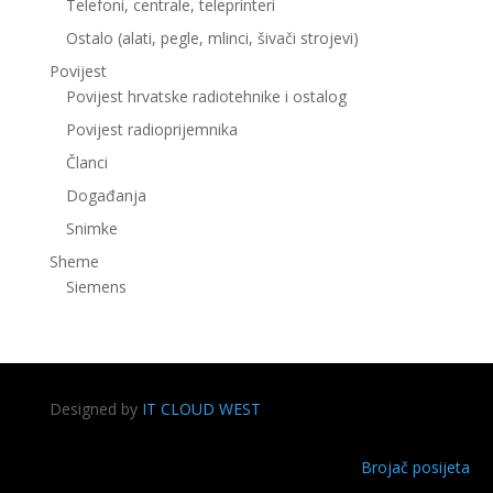
Telefoni, centrale, teleprinteri
Ostalo (alati, pegle, mlinci, šivači strojevi)
Povijest
Povijest hrvatske radiotehnike i ostalog
Povijest radioprijemnika
Članci
Događanja
Snimke
Sheme
Siemens
Designed by
IT CLOUD WEST
Brojač posijeta