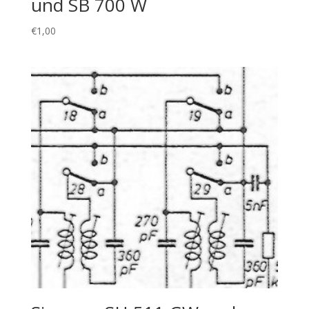
und SB 700 W
€
1,00