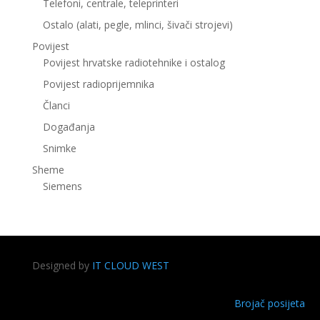
Telefoni, centrale, teleprinteri
Ostalo (alati, pegle, mlinci, šivači strojevi)
Povijest
Povijest hrvatske radiotehnike i ostalog
Povijest radioprijemnika
Članci
Događanja
Snimke
Sheme
Siemens
Designed by
IT CLOUD WEST
Brojač posijeta