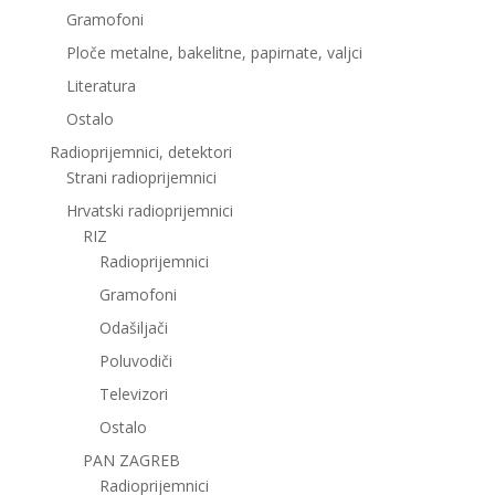
Gramofoni
Ploče metalne, bakelitne, papirnate, valjci
Literatura
Ostalo
Radioprijemnici, detektori
Strani radioprijemnici
Hrvatski radioprijemnici
RIZ
Radioprijemnici
Gramofoni
Odašiljači
Poluvodiči
Televizori
Ostalo
PAN ZAGREB
Radioprijemnici