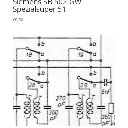
Siemens SB 502 GW
Spezialsuper 51
€
0,50