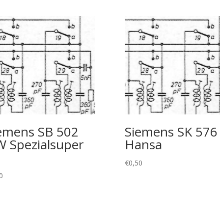
emens SB 502
Siemens SK 576
 Spezialsuper
Hansa
€
0,50
0