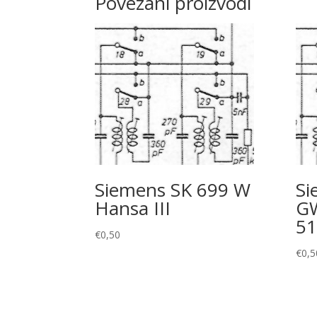
Povezani proizvodi
Siemens SK 699 W
Si
Hansa III
GW
51
€
0,50
€
0,5