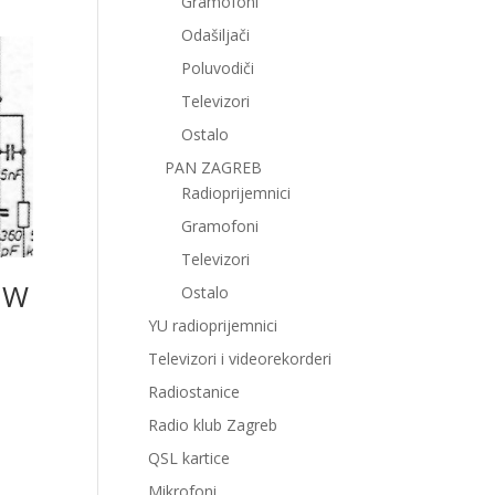
Gramofoni
Odašiljači
Poluvodiči
Televizori
Ostalo
PAN ZAGREB
Radioprijemnici
Gramofoni
Televizori
 W
Ostalo
YU radioprijemnici
Televizori i videorekorderi
Radiostanice
Radio klub Zagreb
QSL kartice
Mikrofoni