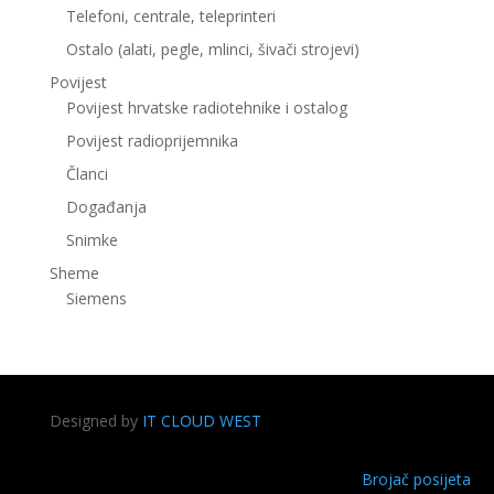
Telefoni, centrale, teleprinteri
Ostalo (alati, pegle, mlinci, šivači strojevi)
Povijest
Povijest hrvatske radiotehnike i ostalog
Povijest radioprijemnika
Članci
Događanja
Snimke
Sheme
Siemens
Designed by
IT CLOUD WEST
Brojač posijeta