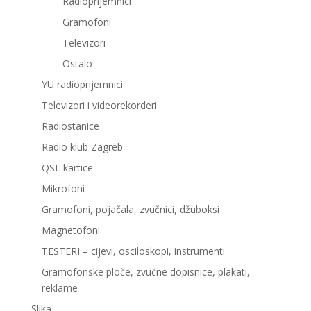
Radioprijemnici
Gramofoni
Televizori
Ostalo
YU radioprijemnici
Televizori i videorekorderi
Radiostanice
Radio klub Zagreb
QSL kartice
Mikrofoni
Gramofoni, pojačala, zvučnici, džuboksi
Magnetofoni
TESTERI – cijevi, osciloskopi, instrumenti
Gramofonske ploče, zvučne dopisnice, plakati,
reklame
Slika