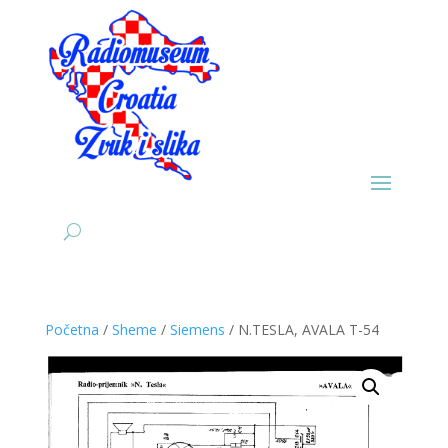
Početna
/
Sheme
/
Siemens
/ N.TESLA, AVALA T-54