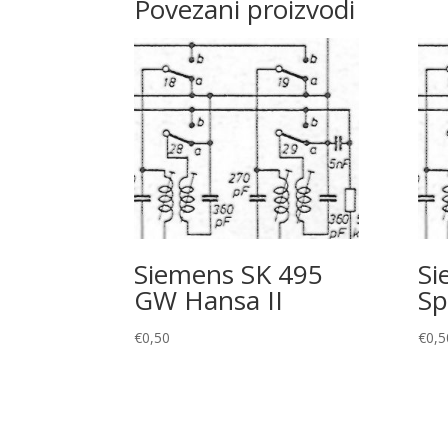
Povezani proizvodi
Siemens SK 495
Si
GW Hansa II
Sp
€
0,50
€
0,5