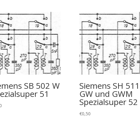
emens SB 502 W
Siemens SH 511
ezialsuper 51
GW und GWM
Spezialsuper 52
0
€
0,50