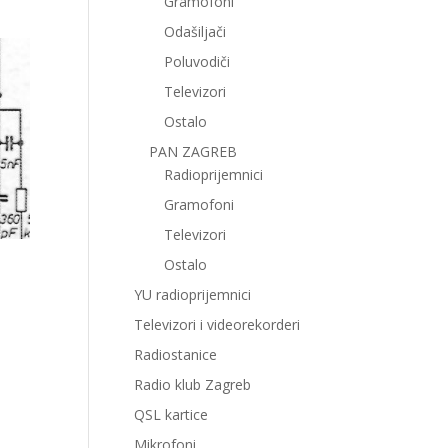
Gramofoni
Odašiljači
Poluvodiči
Televizori
Ostalo
PAN ZAGREB
Radioprijemnici
Gramofoni
Televizori
Ostalo
YU radioprijemnici
Televizori i videorekorderi
Radiostanice
Radio klub Zagreb
QSL kartice
Mikrofoni