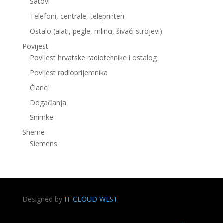
Satovi
Telefoni, centrale, teleprinteri
Ostalo (alati, pegle, mlinci, šivači strojevi)
Povijest
Povijest hrvatske radiotehnike i ostalog
Povijest radioprijemnika
Članci
Događanja
Snimke
Sheme
Siemens
Designed by
IT CLOUD WEST