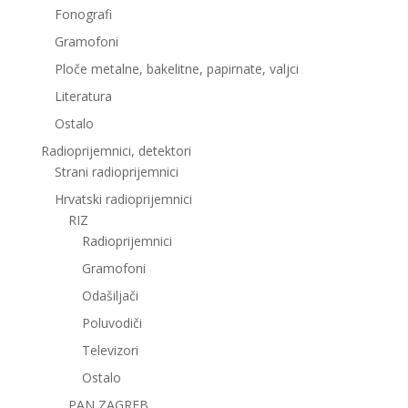
Fonografi
Gramofoni
Ploče metalne, bakelitne, papirnate, valjci
Literatura
Ostalo
Radioprijemnici, detektori
Strani radioprijemnici
Hrvatski radioprijemnici
RIZ
Radioprijemnici
Gramofoni
Odašiljači
Poluvodiči
Televizori
Ostalo
PAN ZAGREB