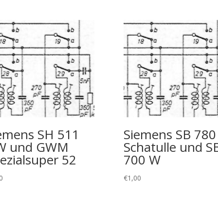
emens SH 511
Siemens SB 780
W und GWM
Schatulle und S
ezialsuper 52
700 W
0
€
1,00