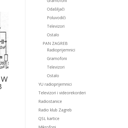
Gramofoni
Odašiljači
Poluvodiči
Televizori
Ostalo
PAN ZAGREB
Radioprijemnici
Gramofoni
Televizori
Ostalo
 W
B
YU radioprijemnici
Televizori i videorekorderi
Radiostanice
Radio klub Zagreb
QSL kartice
Mikrofoni