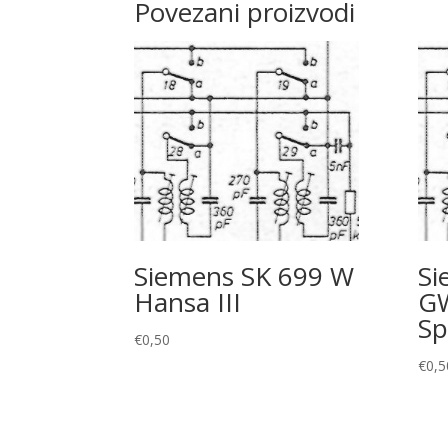
Povezani proizvodi
Siemens SK 699 W
Si
Hansa III
G
Sp
€
0,50
€
0,5