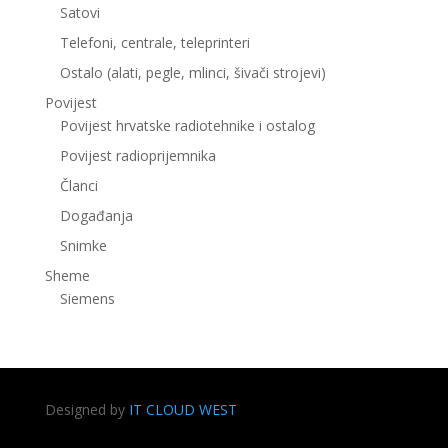
Satovi
Telefoni, centrale, teleprinteri
Ostalo (alati, pegle, mlinci, šivači strojevi)
Povijest
Povijest hrvatske radiotehnike i ostalog
Povijest radioprijemnika
Članci
Događanja
Snimke
Sheme
Siemens
Designed by
IT CLOUD WEST