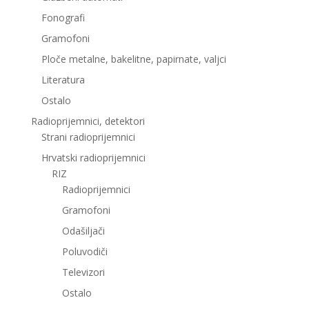
Fonografi
Gramofoni
Ploče metalne, bakelitne, papirnate, valjci
Literatura
Ostalo
Radioprijemnici, detektori
Strani radioprijemnici
Hrvatski radioprijemnici
RIZ
Radioprijemnici
Gramofoni
Odašiljači
Poluvodiči
Televizori
Ostalo