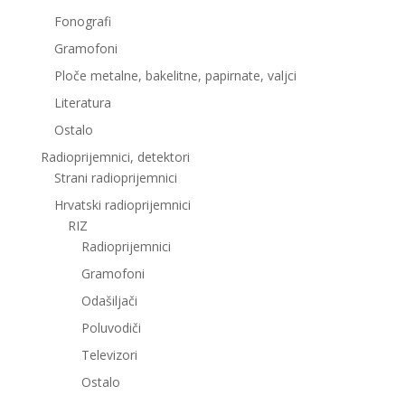
Fonografi
Gramofoni
Ploče metalne, bakelitne, papirnate, valjci
Literatura
Ostalo
Radioprijemnici, detektori
Strani radioprijemnici
Hrvatski radioprijemnici
RIZ
Radioprijemnici
Gramofoni
Odašiljači
Poluvodiči
Televizori
Ostalo