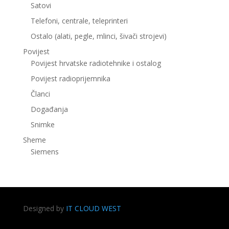
Satovi
Telefoni, centrale, teleprinteri
Ostalo (alati, pegle, mlinci, šivači strojevi)
Povijest
Povijest hrvatske radiotehnike i ostalog
Povijest radioprijemnika
Članci
Događanja
Snimke
Sheme
Siemens
Designed by
IT CLOUD WEST