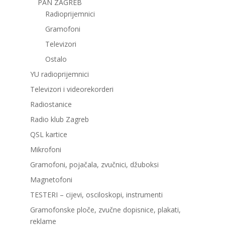
PAN ZAGREB
Radioprijemnici
Gramofoni
Televizori
Ostalo
YU radioprijemnici
Televizori i videorekorderi
Radiostanice
Radio klub Zagreb
QSL kartice
Mikrofoni
Gramofoni, pojačala, zvučnici, džuboksi
Magnetofoni
TESTERI – cijevi, osciloskopi, instrumenti
Gramofonske ploče, zvučne dopisnice, plakati,
reklame