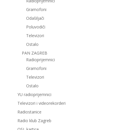
Radioprijemnici
Gramofoni
Odašiljači
Poluvodiči
Televizori
Ostalo
PAN ZAGREB
Radioprijemnici
Gramofoni
Televizori
Ostalo
YU radioprijemnici
Televizori i videorekorderi
Radiostanice
Radio klub Zagreb
QSL kartice