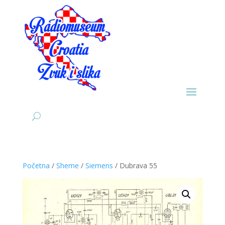
Početna
/
Sheme
/
Siemens
/ Dubrava 55