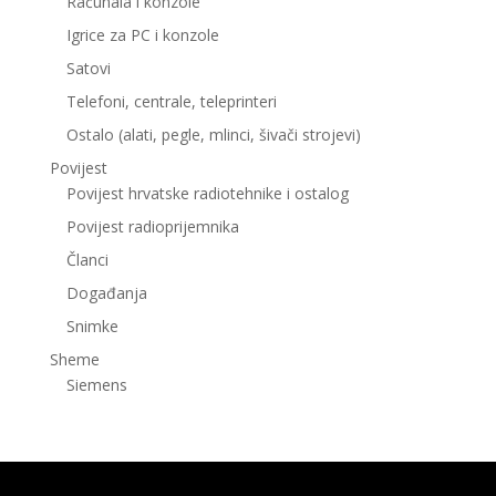
Računala i konzole
Igrice za PC i konzole
Satovi
Telefoni, centrale, teleprinteri
Ostalo (alati, pegle, mlinci, šivači strojevi)
Povijest
Povijest hrvatske radiotehnike i ostalog
Povijest radioprijemnika
Članci
Događanja
Snimke
Sheme
Siemens