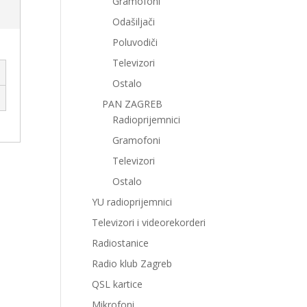
Gramofoni
Odašiljači
Poluvodiči
Televizori
Ostalo
PAN ZAGREB
Radioprijemnici
Gramofoni
Televizori
Ostalo
YU radioprijemnici
Televizori i videorekorderi
Radiostanice
Radio klub Zagreb
QSL kartice
Mikrofoni