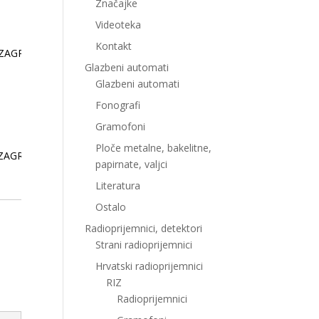
Značajke
Videoteka
Kontakt
 ZAGREB (SHS)
Glazbeni automati
Glazbeni automati
Fonografi
Gramofoni
Ploče metalne, bakelitne,
 ZAGREB
papirnate, valjci
Literatura
Ostalo
Radioprijemnici, detektori
Strani radioprijemnici
Hrvatski radioprijemnici
RIZ
Radioprijemnici