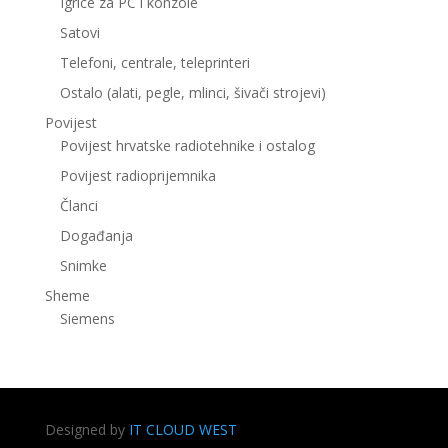
Igrice za PC i konzole
Satovi
Telefoni, centrale, teleprinteri
Ostalo (alati, pegle, mlinci, šivači strojevi)
Povijest
Povijest hrvatske radiotehnike i ostalog
Povijest radioprijemnika
Članci
Događanja
Snimke
Sheme
Siemens
Designed by
IT CLOUD WEST