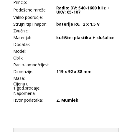
Princip:
Radio: DV: 540-1600 kHz +
Podešene mreže:
UKV: 65-107
Valno područje:
Strujni tip i napon:
baterije R6, 2 x 1,5 V
Zvučnici:
Materijal:
kučište: plastika + slušalice
Dodatak:
Model:
Oblik:
Radio-lampe/cijevi:
Dimenzije:
119 x 92 x 38 mm
Masa:
Cijena u
1.god.prodaje:
Napomena:
Izvor podataka:
Z. Mumlek