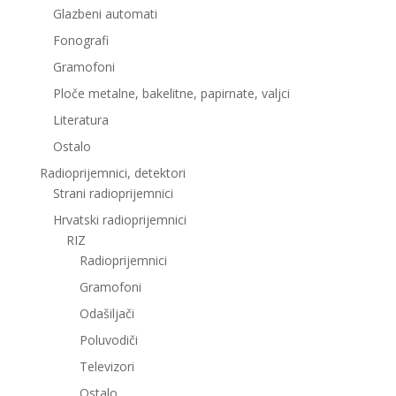
Glazbeni automati
Fonografi
Gramofoni
Ploče metalne, bakelitne, papirnate, valjci
Literatura
Ostalo
Radioprijemnici, detektori
Strani radioprijemnici
Hrvatski radioprijemnici
RIZ
Radioprijemnici
Gramofoni
Odašiljači
Poluvodiči
Televizori
Ostalo