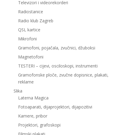
Televizori i videorekorderi
Radiostanice
Radio klub Zagreb
QSL kartice
Mikrofoni
Gramofoni, pojačala, zvučnici, džuboksi
Magnetofoni
TESTERI – cijevi, osciloskopi, instrumenti
Gramofonske ploče, zvučne dopisnice, plakati,
reklame
Slika
Laterna Magica
Fotoaparati, dijaprojektori, dijapozitivi
Kamere, pribor
Projektori, grafoskopi
Filmski plakati