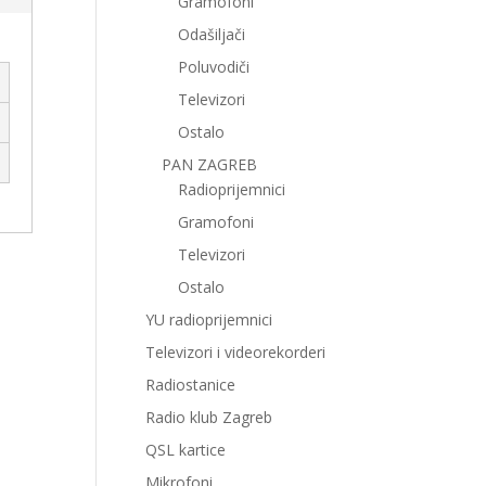
Gramofoni
Odašiljači
Poluvodiči
Televizori
Ostalo
PAN ZAGREB
Radioprijemnici
Gramofoni
Televizori
Ostalo
YU radioprijemnici
Televizori i videorekorderi
Radiostanice
Radio klub Zagreb
QSL kartice
Mikrofoni