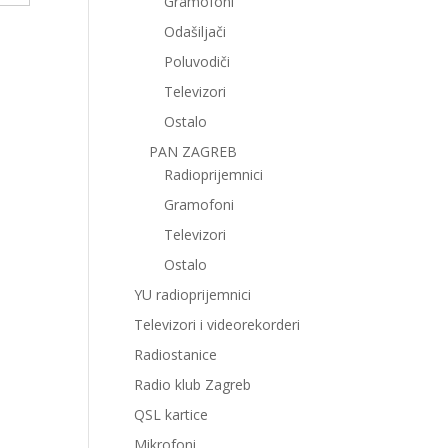
Gramofoni
Odašiljači
Poluvodiči
Televizori
Ostalo
PAN ZAGREB
Radioprijemnici
Gramofoni
Televizori
Ostalo
YU radioprijemnici
Televizori i videorekorderi
Radiostanice
Radio klub Zagreb
QSL kartice
Mikrofoni