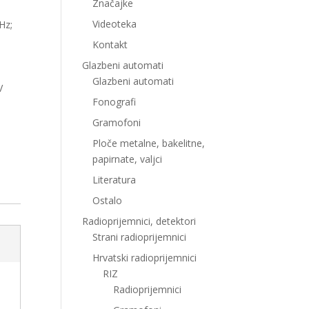
Značajke
Videoteka
Hz;
Kontakt
Glazbeni automati
Glazbeni automati
V
Fonografi
Gramofoni
Ploče metalne, bakelitne,
papirnate, valjci
Literatura
Ostalo
Radioprijemnici, detektori
Strani radioprijemnici
Hrvatski radioprijemnici
RIZ
Radioprijemnici