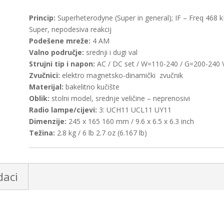
Princip:
Superheterodyne (Super in general); IF – Freq 468 k
Super, nepodesiva reakcij
Podešene mreže:
4 AM
Valno područje:
srednji i dugi val
Strujni tip i napon:
AC / DC set / W=110-240 / G=200-240 
Zvučnici:
elektro magnetsko-dinamički zvučnik
Materijal:
bakelitno kučište
Oblik:
stolni model, srednje veličine – neprenosivi
Radio lampe/cijevi:
3: UCH11 UCL11 UY11
Dimenzije:
245 x 165 160 mm / 9.6 x 6.5 x 6.3 inch
Težina:
2.8 kg / 6 lb 2.7 oz (6.167 lb)
daci