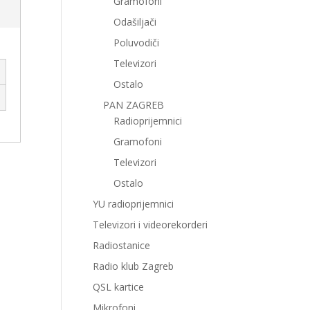
Gramofoni
Odašiljači
Poluvodiči
Televizori
Ostalo
PAN ZAGREB
Radioprijemnici
Gramofoni
Televizori
Ostalo
YU radioprijemnici
Televizori i videorekorderi
Radiostanice
Radio klub Zagreb
QSL kartice
Mikrofoni