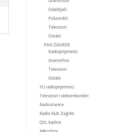
Gramofoni
Odašiljači
Poluvodiči
Televizori
Ostalo
PAN ZAGREB
Radioprijemnici
Gramofoni
Televizori
Ostalo
YU radioprijemnici
Televizori i videorekorderi
Radiostanice
Radio klub Zagreb
QSL kartice
Mikrofoni