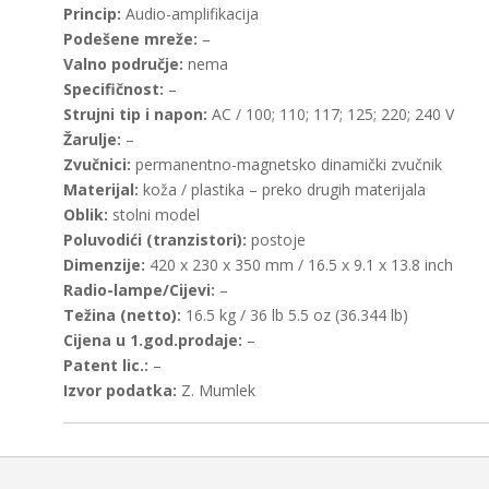
Princip:
Audio-amplifikacija
Podešene mreže:
–
Valno područje:
nema
Specifičnost:
–
Strujni tip i napon:
AC / 100; 110; 117; 125; 220; 240 V
Žarulje:
–
Zvučnici:
permanentno-magnetsko dinamički zvučnik
Materijal:
koža / plastika – preko drugih materijala
Oblik:
stolni model
Poluvodići (tranzistori):
postoje
Dimenzije:
420 x 230 x 350 mm / 16.5 x 9.1 x 13.8 inch
Radio-lampe/Cijevi:
–
Težina (netto):
16.5 kg / 36 lb 5.5 oz (36.344 lb)
Cijena u 1.god.prodaje:
–
Patent lic.:
–
Izvor podatka:
Z. Mumlek