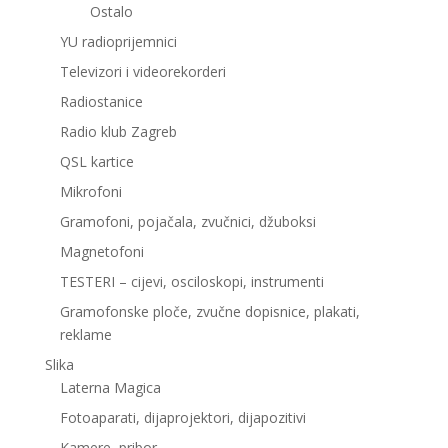
Ostalo
YU radioprijemnici
Televizori i videorekorderi
Radiostanice
Radio klub Zagreb
QSL kartice
Mikrofoni
Gramofoni, pojačala, zvučnici, džuboksi
Magnetofoni
TESTERI – cijevi, osciloskopi, instrumenti
Gramofonske ploče, zvučne dopisnice, plakati,
reklame
Slika
Laterna Magica
Fotoaparati, dijaprojektori, dijapozitivi
Kamere, pribor