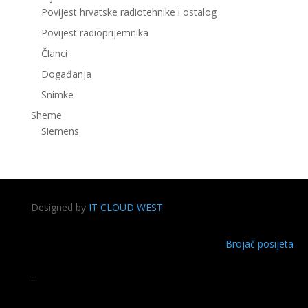
Povijest hrvatske radiotehnike i ostalog
Povijest radioprijemnika
Članci
Događanja
Snimke
Sheme
Siemens
Designed by
IT CLOUD WEST
Brojač posijeta
''