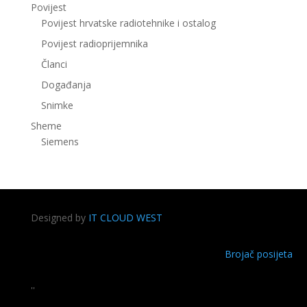
Povijest
Povijest hrvatske radiotehnike i ostalog
Povijest radioprijemnika
Članci
Događanja
Snimke
Sheme
Siemens
Designed by
IT CLOUD WEST
Brojač posijeta
''