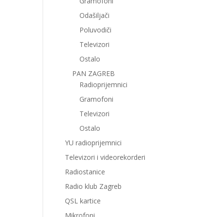
Gramofoni
Odašiljači
Poluvodiči
Televizori
Ostalo
PAN ZAGREB
Radioprijemnici
Gramofoni
Televizori
Ostalo
YU radioprijemnici
Televizori i videorekorderi
Radiostanice
Radio klub Zagreb
QSL kartice
Mikrofoni