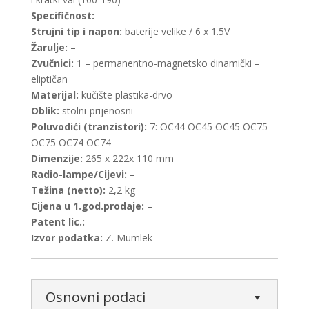
Specifičnost:
–
Strujni tip i napon:
baterije velike / 6 x 1.5V
Žarulje:
–
Zvučnici:
1 – permanentno-magnetsko dinamički –
eliptičan
Materijal:
kučište plastika-drvo
Oblik:
stolni-prijenosni
Poluvodići (tranzistori):
7: OC44 OC45 OC45 OC75
OC75 OC74 OC74
Dimenzije:
265 x 222x 110 mm
Radio-lampe/Cijevi:
–
Težina (netto):
2,2 kg
Cijena u 1.god.prodaje:
–
Patent lic.:
–
Izvor podatka:
Z. Mumlek
Osnovni podaci