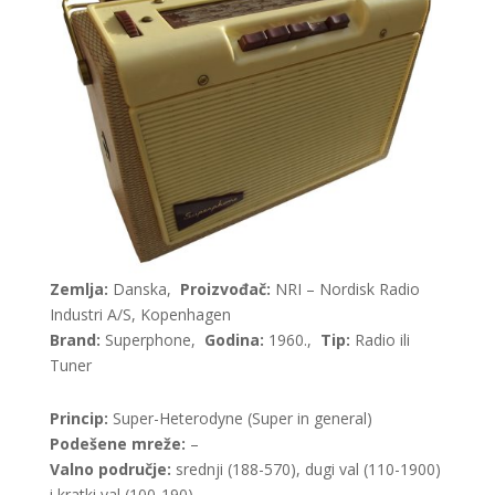
Zemlja:
Danska,
Proizvođač:
NRI – Nordisk Radio
Industri A/S, Kopenhagen
Brand:
Superphone,
Godina:
1960.,
Tip:
Radio ili
Tuner
Princip:
Super-Heterodyne (Super in general)
Podešene mreže:
–
Valno područje:
srednji (188-570), dugi val (110-1900)
i kratki val (100-190)