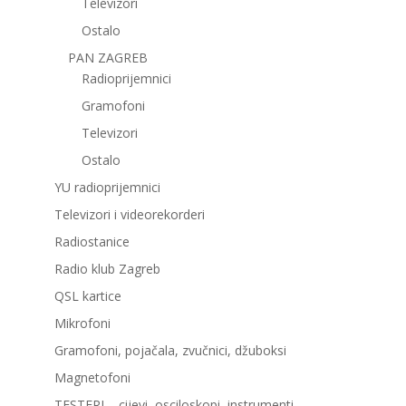
Televizori
Ostalo
PAN ZAGREB
Radioprijemnici
Gramofoni
Televizori
Ostalo
YU radioprijemnici
Televizori i videorekorderi
Radiostanice
Radio klub Zagreb
QSL kartice
Mikrofoni
Gramofoni, pojačala, zvučnici, džuboksi
Magnetofoni
TESTERI – cijevi, osciloskopi, instrumenti