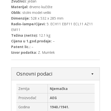
Zvučnici:
jedan
Materijal:
drveno kučište
Oblik:
stolni model-veliki
Dimenzije:
528 x 532 x 285 mm
Radio-lampe/Cijevi:
5: ECH11 EBF11 ECL11 AZ11
EM11
Težina (netto):
12.1 kg
Cijena u 1.god.prodaje:
–
Patent lic.:
–
Izvor podatka:
Z. Mumlek
Osnovni podaci
Zemlja
Njemačka
Proizvođač
AEG
Godina
1940./1941.