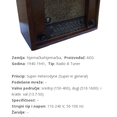
Zemlja:
NjemačkaNjemačka,
Proizvođač:
AEG
Godina:
1940-1941,
Tip:
Radio ili Tuner
Princip:
Super-Heterodyne (Super in general)
Podešene mreže:
–
Valno područje:
srednji (150-400), dugi (510-1600) i
kratki val (13.7-50)
Specifičnost:
–
Strujni tip i napon:
110-240 V, 50-100 Hz
Žarulje:
–