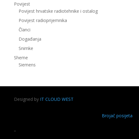
Povijest
Povijest hrvatske radiotehnike i ostalog
Povijest radioprijemnika
Članci
Događanja
Snimke
Sheme
Siemens
Designed by
IT CLOUD WEST
Brojač posijeta
''