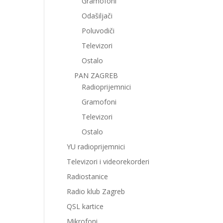
Gramofoni
Odašiljači
Poluvodiči
Televizori
Ostalo
PAN ZAGREB
Radioprijemnici
Gramofoni
Televizori
Ostalo
YU radioprijemnici
Televizori i videorekorderi
Radiostanice
Radio klub Zagreb
QSL kartice
Mikrofoni