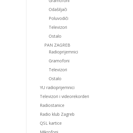
Gramofoni
Odašiljači
Poluvodiči
Televizori
Ostalo
PAN ZAGREB
Radioprijemnici
Gramofoni
Televizori
Ostalo
YU radioprijemnici
Televizori i videorekorderi
Radiostanice
Radio klub Zagreb
QSL kartice
Mikrofoni