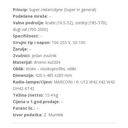
Princip:
Super-Heterodyne (Super in general)
Podešene mreže:
–
Valno područje:
kratki (16.5-52), srednji (185-570),
dugi val (700-2000)
Specifičnost:
–
Strujni tip i napon:
100-255 V, 50-100
Žarulje:
–
Zvučnici:
jedan zvučnik
Materijal:
drveno kučište
Oblik:
stolni – visokoprofilni, veliki
Dimenzije:
420 x 485 x285 mm
Radio-lampe/Cijevi:
MARCONI / 6: U12 W42 X42 W42
DH42 KT42
Težina (netto):
15.4 kg
Cijena u 1.god.prodaje:
–
Patent lic.:
–
Izvor podatka:
Z. Mumlek