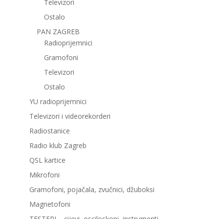
Televizori
Ostalo
PAN ZAGREB
Radioprijemnici
Gramofoni
Televizori
Ostalo
YU radioprijemnici
Televizori i videorekorderi
Radiostanice
Radio klub Zagreb
QSL kartice
Mikrofoni
Gramofoni, pojačala, zvučnici, džuboksi
Magnetofoni
TESTERI – cijevi, osciloskopi, instrumenti