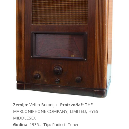
Zemlja:
Velika Britanija,
Proizvođač:
THE
MARCONIPHONE COMPANY, LIMITED, HYES
MIDDLESEX
Godina:
1935.,
Tip:
Radio ili Tuner