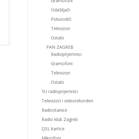
Gramofoni
Odašiljači
Poluvodiči
Televizori
Ostalo
PAN ZAGREB
Radioprijemnici
Gramofoni
Televizori
Ostalo
YU radioprijemnici
Televizori i videorekorderi
Radiostanice
Radio klub Zagreb
QSL kartice
Mikrofoni