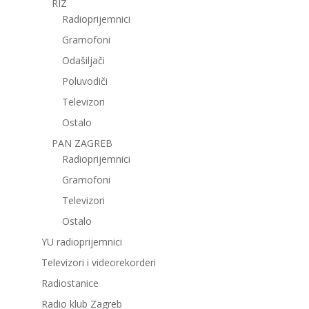
RIZ
Radioprijemnici
Gramofoni
Odašiljači
Poluvodiči
Televizori
Ostalo
PAN ZAGREB
Radioprijemnici
Gramofoni
Televizori
Ostalo
YU radioprijemnici
Televizori i videorekorderi
Radiostanice
Radio klub Zagreb