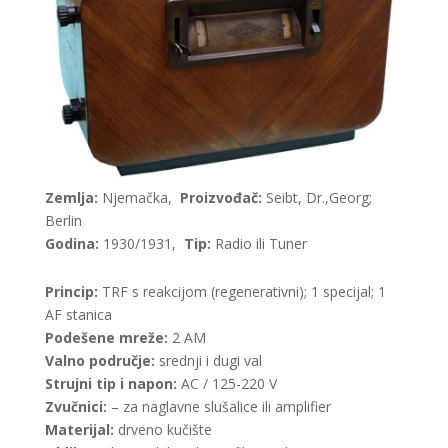
Zemlja:
Njemačka,
Proizvođač:
Seibt, Dr.,Georg;
Berlin
Godina:
1930/1931,
Tip:
Radio ili Tuner
Princip:
TRF s reakcijom (regenerativni); 1 specijal; 1
AF stanica
Podešene mreže:
2 AM
Valno područje:
srednji i dugi val
Strujni tip i napon:
AC / 125-220 V
Zvučnici:
– za naglavne slušalice ili amplifier
Materijal:
drveno kučište