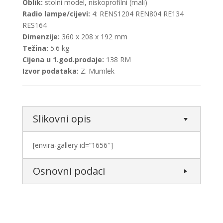
Oblik:
stolni model, niskoprofilni (mali)
Radio lampe/cijevi:
4: RENS1204 REN804 RE134
RES164
Dimenzije:
360 x 208 x 192 mm
Težina:
5.6 kg
Cijena u 1.god.prodaje:
138 RM
Izvor podataka:
Z. Mumlek
Slikovni opis
[envira-gallery id=”1656″]
Osnovni podaci