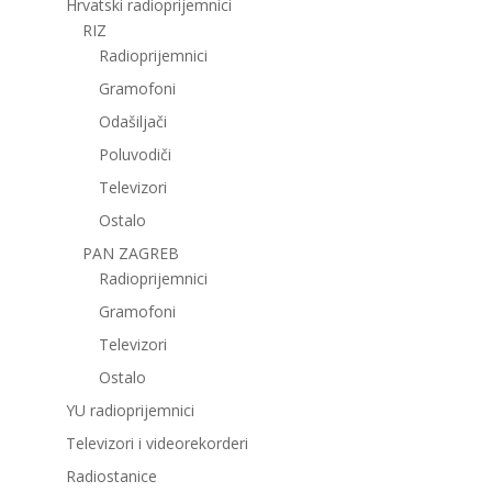
Hrvatski radioprijemnici
RIZ
Radioprijemnici
Gramofoni
Odašiljači
Poluvodiči
Televizori
Ostalo
PAN ZAGREB
Radioprijemnici
Gramofoni
Televizori
Ostalo
YU radioprijemnici
Televizori i videorekorderi
Radiostanice