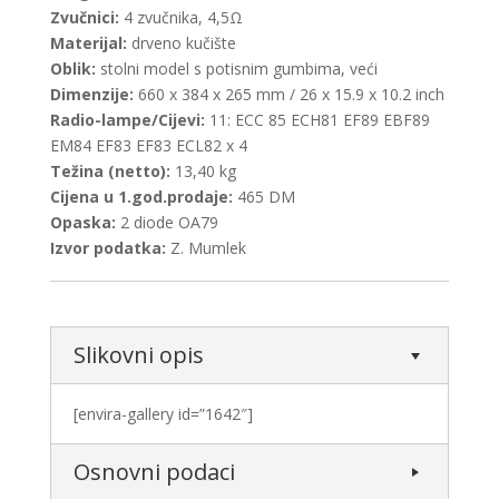
Zvučnici:
4 zvučnika, 4,5Ω
Materijal:
drveno kučište
Oblik:
stolni model s potisnim gumbima, veći
Dimenzije:
660 x 384 x 265 mm / 26 x 15.9 x 10.2 inch
Radio-lampe/Cijevi:
11: ECC 85 ECH81 EF89 EBF89
EM84 EF83 EF83 ECL82 x 4
Težina (netto):
13,40 kg
Cijena u 1.god.prodaje:
465 DM
Opaska:
2 diode OA79
Izvor podatka:
Z. Mumlek
Slikovni opis
[envira-gallery id=”1642″]
Osnovni podaci