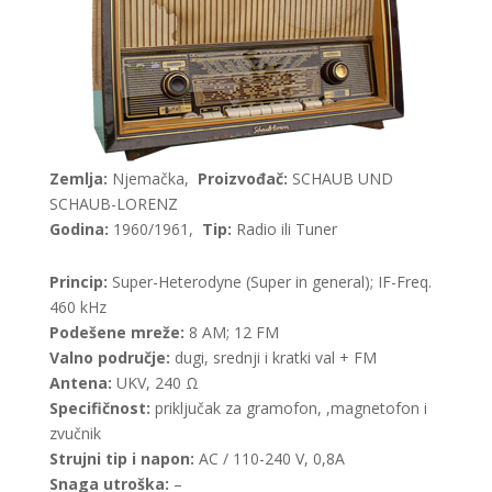
Zemlja:
Njemačka,
Proizvođač:
SCHAUB UND
SCHAUB-LORENZ
Godina:
1960/1961,
Tip:
Radio ili Tuner
Princip:
Super-Heterodyne (Super in general); IF-Freq.
460 kHz
Podešene mreže:
8 AM; 12 FM
Valno područje:
dugi, srednji i kratki val + FM
Antena:
UKV, 240 Ω
Specifičnost:
priključak za gramofon, ,magnetofon i
zvučnik
Strujni tip i napon:
AC / 110-240 V, 0,8A
Snaga utroška:
–