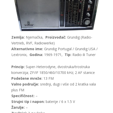
Zemlja:
Njemačka,
Proizvođač:
Grundig (Radio-
Vertrieb, RVF, Radiowerke)
Alternativno ime:
Grundig Portugal / Grundig USA /
Lextronix,
Godina:
1969-1971,
Tip:
Radio ili Tuner
Princip:
Super-Heterodyne, dvostruka/trostruka
konverzija; ZF/IF 1850/460/10700 kHz; 2 AF stanice
Podešene mreže:
13 FM
Valno područje:
srednji, dugi i više od 2 kratka vala
plus FM
Specifičnost:
–
Strujni tip i napon:
baterije / 6 x 1.5 V
Žarulje:
–