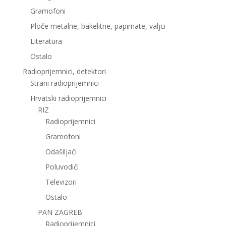
Gramofoni
Ploče metalne, bakelitne, papirnate, valjci
Literatura
Ostalo
Radioprijemnici, detektori
Strani radioprijemnici
Hrvatski radioprijemnici
RIZ
Radioprijemnici
Gramofoni
Odašiljači
Poluvodiči
Televizori
Ostalo
PAN ZAGREB
Radioprijemnici