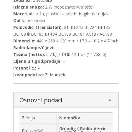
Zvučnici:
2 zvučnika
Izlazna snaga:
2 W (nepoznate kvalitete)
Materijal:
koža, plastika – povrh drugih materijala
Oblik:
prijenosni
Poluvodići (tranzistori):
21: BF245 BF224 BF185
BC108 ili BC183 BF184 BC109 BC181 AC187 AC188
Dimenzije:
440 x 260 x 120 mm / 17.3 x 10.2 x 4.7 inch
Radio-lampe/Cijevi:
–
Težina (netto):
6.7 kg / 14 lb 12.1 oz (14.758 lb)
Cijena u 1.god.prodaje:
–
Patent lic.:
–
Izvor podatka:
Z. Mumlek
Osnovni podaci
Zemlja
Njemačka
Grundig ( Radio-Vetrie
Proizvođač