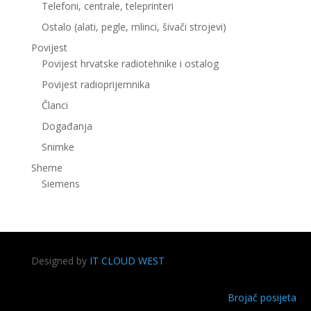
Telefoni, centrale, teleprinteri
Ostalo (alati, pegle, mlinci, šivači strojevi)
Povijest
Povijest hrvatske radiotehnike i ostalog
Povijest radioprijemnika
Članci
Događanja
Snimke
Sheme
Siemens
Designed by
IT CLOUD WEST
Brojač posijeta