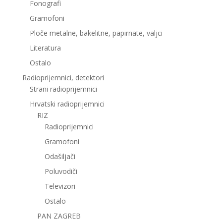
Fonografi
Gramofoni
Ploče metalne, bakelitne, papirnate, valjci
Literatura
Ostalo
Radioprijemnici, detektori
Strani radioprijemnici
Hrvatski radioprijemnici
RIZ
Radioprijemnici
Gramofoni
Odašiljači
Poluvodiči
Televizori
Ostalo
PAN ZAGREB