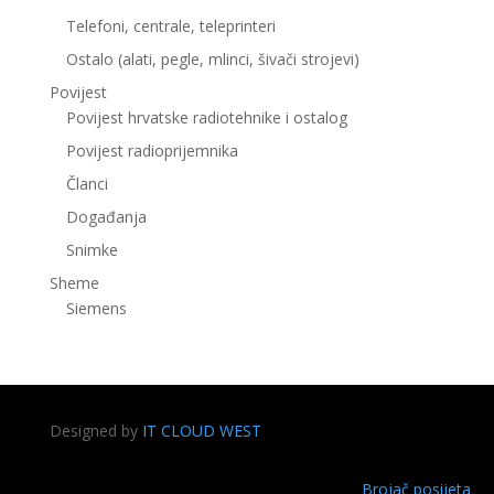
Telefoni, centrale, teleprinteri
Ostalo (alati, pegle, mlinci, šivači strojevi)
Povijest
Povijest hrvatske radiotehnike i ostalog
Povijest radioprijemnika
Članci
Događanja
Snimke
Sheme
Siemens
Designed by
IT CLOUD WEST
Brojač posijeta